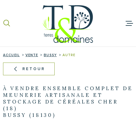
Aller
Aller
Aller
Aller
à
à
au
au
:
la
menu
contenu
recherche
principal
ACCUEIL
ACCUEIL
VENTE
BUSSY
AUTRE
ACHETER
RETOUR
VENDRE
À VENDRE ENSEMBLE COMPLET DE
NOS BIENS 
MEUNERIE ARTISANALE ET
STOCKAGE DE CÉRÉALES CHER
TERRES ET 
(18)
BUSSY (18130)