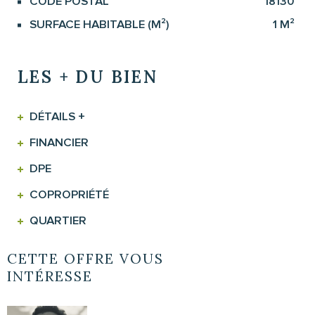
CODE POSTAL
18130
Caractérisque
Valeurs
SURFACE HABITABLE (M²)
1 M²
LES + DU BIEN
DÉTAILS +
FINANCIER
DPE
COPROPRIÉTÉ
QUARTIER
CETTE OFFRE VOUS
INTÉRESSE