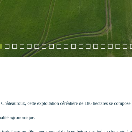
âteauroux, cette exploitation céréalière de 186 hectares se compose de
qualité agronomique.
ois faces en tôle, avec murs et dalle en béton, destiné au stockage à p