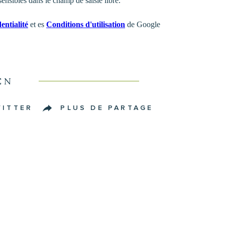
ensibles dans le champ de saisie libre.
entialité
et es
Conditions d'utilisation
de Google
EN
WITTER
PLUS DE PARTAGE