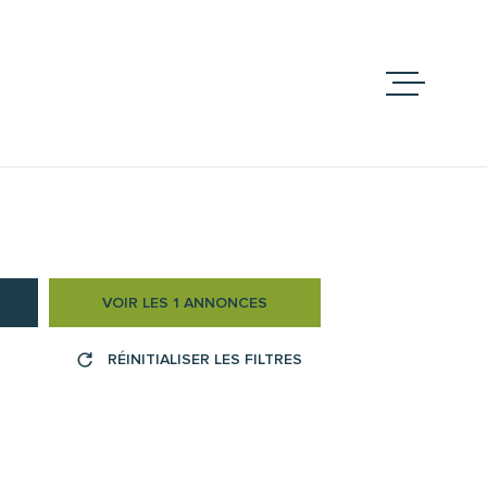
ACCUEIL
ACHETER
VENDRE
NOS BIENS VEN
RER
VOIR LES
1
ANNONCES
TERRES ET DOM
RÉINITIALISER LES FILTRES