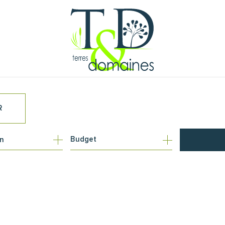
R
1
Budget
on
FILT