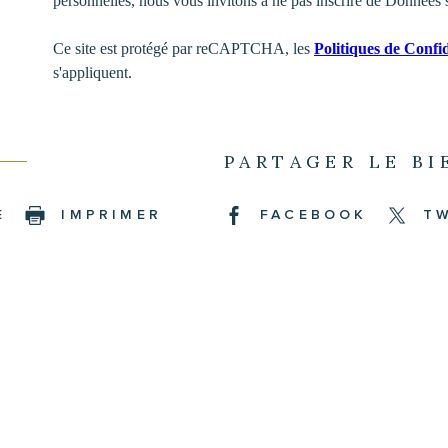
personnelles, nous vous invitons à ne pas inscrire de Données s
Ce site est protégé par reCAPTCHA, les
Politiques de Confid
s'appliquent.
PARTAGER LE BI
E
IMPRIMER
FACEBOOK
T