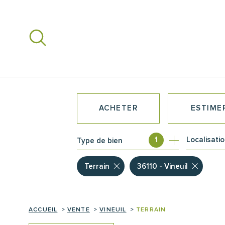
Aller
Aller
Aller
Aller
à
à
au
au
:
la
menu
contenu
recherche
principal
ACHETER
ESTIME
Localisati
1
Type de bien
DE L'ANCIEN
Terrain
36110 - Vineuil
ACCUEIL
VENTE
VINEUIL
TERRAIN