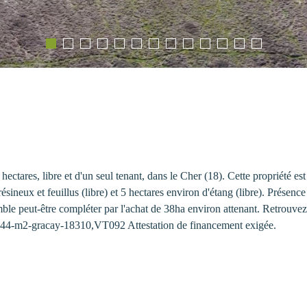
ctares, libre et d'un seul tenant, dans le Cher (18). Cette propriété es
résineux et feuillus (libre) et 5 hectares environ d'étang (libre). Présen
le peut-être compléter par l'achat de 38ha environ attenant. Retrouvez 
5444-m2-gracay-18310,VT092 Attestation de financement exigée.