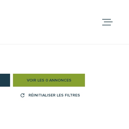
ACCUEIL
ACHETER
VENDRE
NOS BIENS VEN
RER
VOIR LES
0
ANNONCES
TERRES ET DOM
RÉINITIALISER LES FILTRES