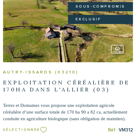
SOUS-COMPROMIS
EXCLUSIF
VOIR LE BIEN
AUTRY-ISSARDS (03210)
EXPLOITATION CÉRÉALIÈRE DE
170HA DANS L'ALLIER (03)
Terres et Domaines vous propose une exploitation agricole
céréalière d’une surface totale de 170 ha 90 a 82 ca, actuellement
conduite en agriculture biologique (sans obligation de maintien).
L’ensemble comprend une propriété agricole avec bâtiments
Réf :
VM312
SÉLECTIONNER
d’exploitation et une maison d’habitation. Située dans le