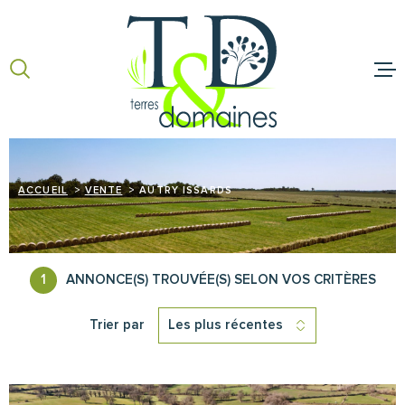
Aller
Aller
Aller
Aller
à
à
au
au
:
la
menu
contenu
recherche
principal
ACCUEIL
ACHETER
ACCUEIL
VENTE
AUTRY ISSARDS
VENDRE
NOS BIENS 
1
ANNONCE(S) TROUVÉE(S) SELON VOS CRITÈRES
TERRES ET 
Trier par
Les plus récentes