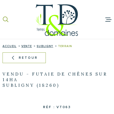
Aller
Aller
Aller
Aller
à
à
au
au
:
la
menu
contenu
recherche
principal
ACCUEIL
ACCUEIL
VENTE
SUBLIGNY
TERRAIN
ACHETER
RETOUR
VENDRE
VENDU - FUTAIE DE CHÊNES SUR
NOS BIENS 
14HA
SUBLIGNY (18260)
TERRES ET 
RÉF :
VT063