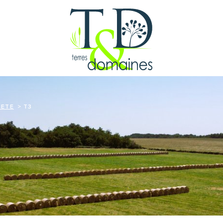
IETE
T3