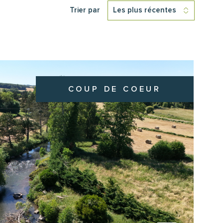
Trier par
Les plus récentes
RER
VOIR LES
1
ANNONCES
RÉINITIALISER LES FILTRES
COUP DE COEUR
IR LE BIEN