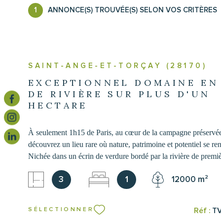
1
ANNONCE(S) TROUVÉE(S) SELON VOS CRITÈRES
ACHETER
ESTIME
Localisati
1
Type de bien
DE L'ANCIEN
SAINT-ANGE-ET-TORÇAY (28170)
Propriete
28170 - Saint-Ange-et
EXCEPTIONNEL DOMAINE EN
DE RIVIÈRE SUR PLUS D'UN
HECTARE
À seulement 1h15 de Paris, au cœur de la campagne préservée
découvrez un lieu rare où nature, patrimoine et potentiel se re
Nichée dans un écrin de verdure bordé par la rivière de premi
Blaise, cette propriété singulière développe un ensemble immo
3
1
12000 m²
composé d'une charmante maison d'habitation d'environ 120 m
1 270 m² de bâtiments offrant d'immenses perspectives de valo
maison, confortable et immédiatement habitable, séduit par son
Réf :
T
SÉLECTIONNER
ses volumes chaleureux, sa climatisation réversible et sa vue 