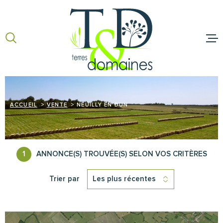
Aller
Aller
Aller
Aller
à
à
au
au
:
la
menu
contenu
recherche
principal
ACCUEIL
ACHETER
ACCUEIL
VENTE
NEUILLY EN DUN
VENDRE
NOS BIENS 
1
ANNONCE(S) TROUVÉE(S) SELON VOS CRITÈRES
TERRES ET 
Trier par
Les plus récentes