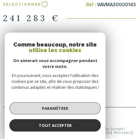
fioul, menuiseries double vitrage PVC et aluminium, électricité
Réf :
VAVMA30000143
SÉLECTIONNER
triphasée, fibre optique possible. Assainissement individuel
fonctionnel (non conforme). Idéal pour un projet équestre ou micro
241 283 €
agricole. Situation : à 10 minutes des commodités, 50 minutes de
Bourges, Nevers et Moulins. Les informations sur les risques
auxquels ce bien est exposé sont disponibles sur le site Géorisques
Comme beaucoup, notre site
utilise les cookies
SE CONNECTER
On aimerait vous accompagner pendant
votre visite.
ESPACE PROPRIÉTAIRE
En poursuivant, vous acceptez l'utilisation des
cookies par ce site, afin de vous proposer des
contenus adaptés et réaliser des statistiques !
PARAMÉTRER
TOUT ACCEPTER
© 2026 | Tous droits réservés | Traduction powered by Google |
Nos Honoraires
Plan Du Site
Mentions Légales
Admin
Nos Liens
Politique RGPD
Cookies