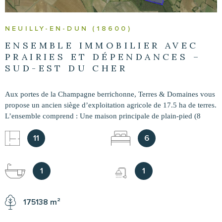
NEUILLY-EN-DUN (18600)
ENSEMBLE IMMOBILIER AVEC
PRAIRIES ET DÉPENDANCES –
SUD-EST DU CHER
Aux portes de la Champagne berrichonne, Terres & Domaines vous
propose un ancien siège d’exploitation agricole de 17.5 ha de terres.
L’ensemble comprend : Une maison principale de plain-pied (8
pièces, 4 chambres) avec salle à manger, salon, véranda chauffée,
cuisine, salle de bain, 2 WC, cellier-buanderie. Grenier aménageable
11
6
à l’étage et remise attenante. Une seconde maison d’habitation de
plain-pied (3 pièces, 2 chambres) disposant d’une pièce de vie, salle
d’eau et WC, alimentée directement par les installations de la
1
1
maison principale. Une ancienne stabulation de 1 665 m²
accompagnée d’un atelier de 90 m². Environ 14 hectares de
175138 m²
terres/prairies attenantes ou proches (moins de 4 km) , accessibles
depuis la route et des chemins. Equipements : chauffage central